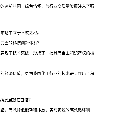
特的创新基因与绿色情怀，为行业高质量发展注入了强
在市场中立于不败之地。
完善的科技创新体系?
域实现了技术突破，形成了一批具有自主知识产权的核
著的经济价值，更为我国化工行业的技术进步作出了积
持续发展放在首位？
设备，有效降低能耗和排放，实现资源的高效循环利