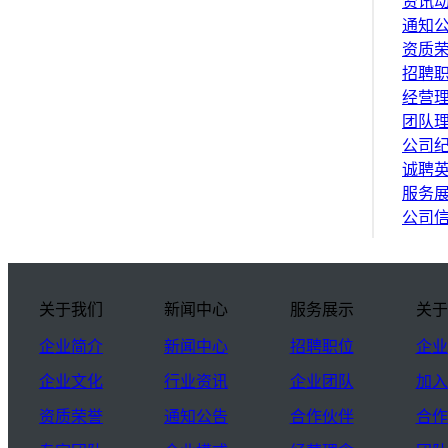
资讯
通知
资质
招聘
经营
团队
公司
诚聘
服务
公司
关于我们
新闻中心
服务展示
关于
企业简介
新闻中心
招聘职位
企业
企业文化
行业资讯
企业团队
加入
资质荣誉
通知公告
合作伙伴
合作