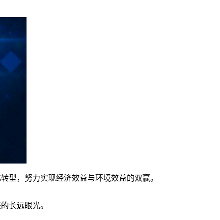
化转型，努力实现经济效益与环境效益的双赢。
来的长远眼光。