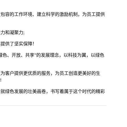
放包容的工作环境、建立科学的激励机制，为员工提供
力和凝聚力;
展提供了坚实保障！
绿色、开放、共享”的发展理念，以科技为翼，以绿色
仅为客户提供更优质的服务，为员工创造更美好的生
!
绘就绿色发展的壮美画卷，书写着属于这个时代的精彩