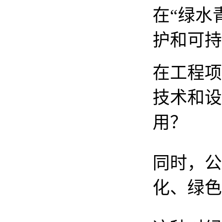
在“绿水
护和可持
在工程项
技术和设
用？
同时，公
化、绿色