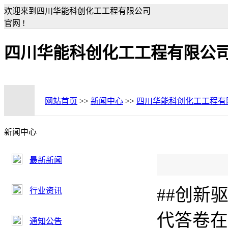
欢迎来到四川华能科创化工工程有限公司
官网 !
四川华能科创化工工程有限公
网站首页
>>
新闻中心
>>
四川华能科创化工工程有
新闻中心
最新新闻
##创新
行业资讯
代答卷在
通知公告