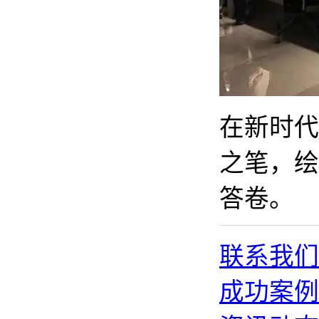
在新时代
之笔，绘
答卷。
联系我们
成功案例